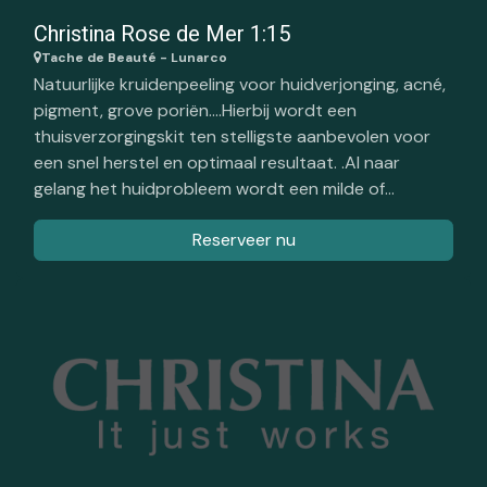
Christina Rose de Mer 1:15
Tache de Beauté - Lunarco
Natuurlijke kruidenpeeling voor huidverjonging, acné,
pigment, grove poriën....Hierbij wordt een
thuisverzorgingskit ten stelligste aanbevolen voor
een snel herstel en optimaal resultaat. .Al naar
gelang het huidprobleem wordt een milde of
intensere peeling toegepast. Bij de intense peeling is
Reserveer nu
een nabehandeling met de Unstress producten
aangewezen. Boek je beide samen, dan geniet je
van een voordeel van € 59. zie hieronder.