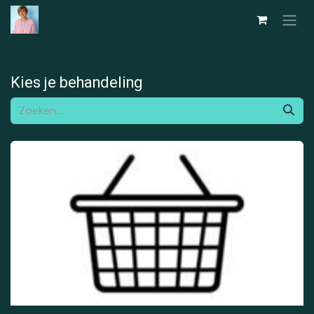
Overslaan naar inhoud
Kies je behandeling