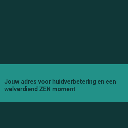
Jouw adres voor huidverbetering en een
welverdiend ZEN moment
Mijn missie is 'mensen een mooie, gezonde huid
bezorgen'. Bij ons vind je rust, aandacht, me-time...Terwijl
je geniet van professionele behandelingen, verlies ik ook
het verwen-aspect niet uit het oog. Daarom volg ik