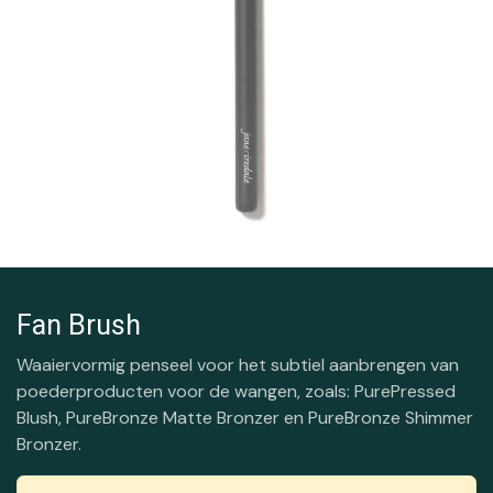
Fan Brush
Waaiervormig penseel voor het subtiel aanbrengen van
poederproducten voor de wangen, zoals: PurePressed
Blush, PureBronze Matte Bronzer en PureBronze Shimmer
Bronzer.