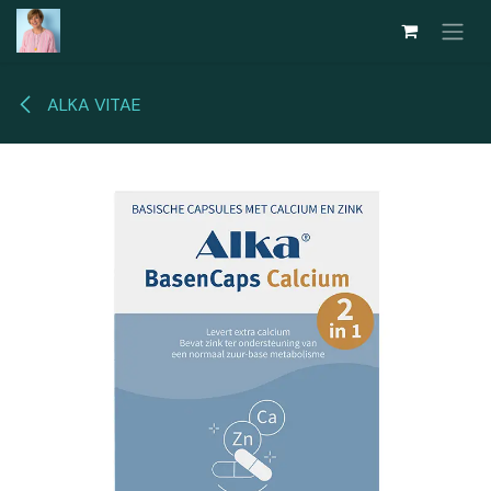
Overslaan naar inhoud
ALKA VITAE