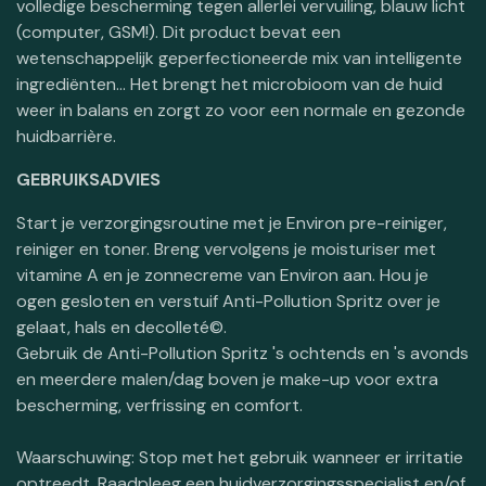
volledige bescherming tegen allerlei vervuiling, blauw licht
(computer, GSM!). Dit product bevat een
wetenschappelijk geperfectioneerde mix van intelligente
ingrediënten... Het brengt het microbioom van de huid
weer in balans en zorgt zo voor een normale en gezonde
huidbarrière.
GEBRUIKSADVIES
Start je verzorgingsroutine met je Environ pre-reiniger,
reiniger en toner. Breng vervolgens je moisturiser met
vitamine A en je zonnecreme van Environ aan. Hou je
ogen gesloten en verstuif Anti-Pollution Spritz over je
gelaat, hals en decolleté©.
Gebruik de Anti-Pollution Spritz 's ochtends en 's avonds
en meerdere malen/dag boven je make-up voor extra
bescherming, verfrissing en comfort.
Waarschuwing: Stop met het gebruik wanneer er irritatie
optreedt. Raadpleeg een huidverzorgingsspecialist en/of