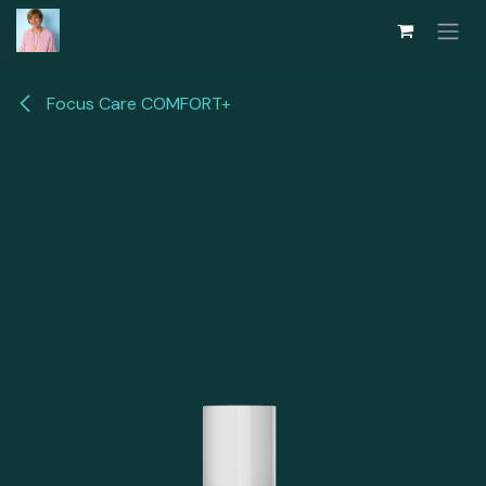
Overslaan naar inhoud
Focus Care COMFORT+