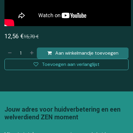
12,56
€
15,70
€
Aan winkelmandje toevoegen
Toevoegen aan verlanglijst
Jouw adres voor huidverbetering en een
welverdiend ZEN moment